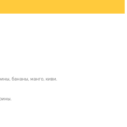
ны, бананы, манго, киви.
рины.