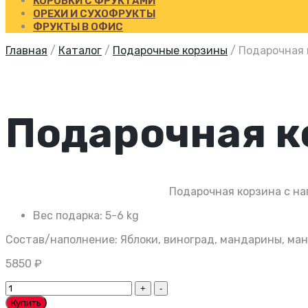
КОРОБКИ С ФРУКТАМИ
ОРЕХИ И СУХОФРУКТЫ
ФРУКТЫ В ОФИС
Главная
/
Каталог
/
Подарочные корзины
/
Подарочная 
Подарочная 
Подарочная корзина с на
Вес подарка:
5-6 kg
Состав/наполнение: Яблоки, виноград, мандарины, манго
5850
₽
Подарочная
корзина
Купить