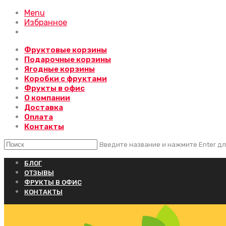
Menu
Избранное
Фруктовые корзины
Подарочные корзины
Ягодные корзины
Коробки с фруктами
Фрукты в офис
О компании
Доставка
Оплата
Контакты
Введите название и нажмите Enter дл
БЛОГ
ОТЗЫВЫ
ФРУКТЫ В ОФИС
КОНТАКТЫ