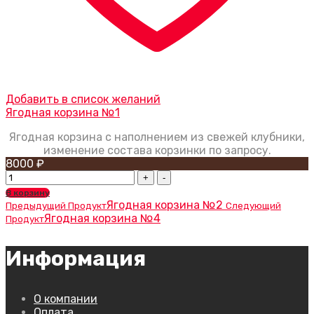
Добавить в список желаний
Ягодная корзина №1
Ягодная корзина с наполнением из свежей клубники,
изменение состава корзинки по запросу.
8000
₽
Ягодная
корзина
В корзину
№1
Ягодная корзина №2
Предыдущий Продукт
Следующий
quantity
Ягодная корзина №4
Продукт
Информация
О компании
Оплата