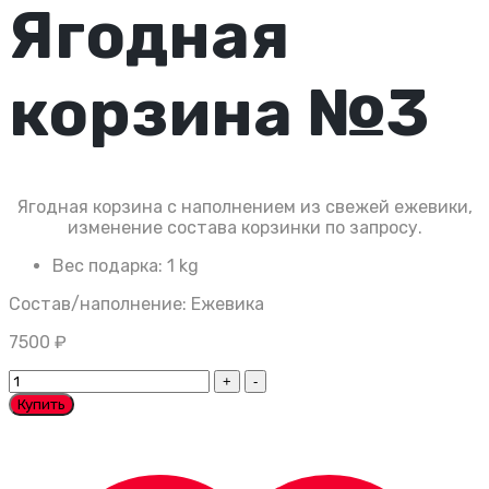
Ягодная
корзина №3
Ягодная корзина с наполнением из свежей ежевики,
изменение состава корзинки по запросу.
Вес подарка:
1 kg
Состав/наполнение: Ежевика
7500
₽
Ягодная
корзина
Купить
№3
quantity