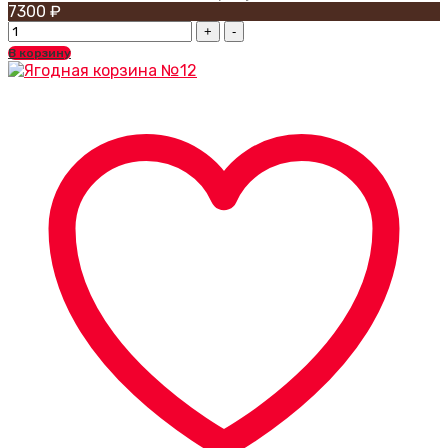
7300
₽
Ягодная
корзина
В корзину
№17
quantity